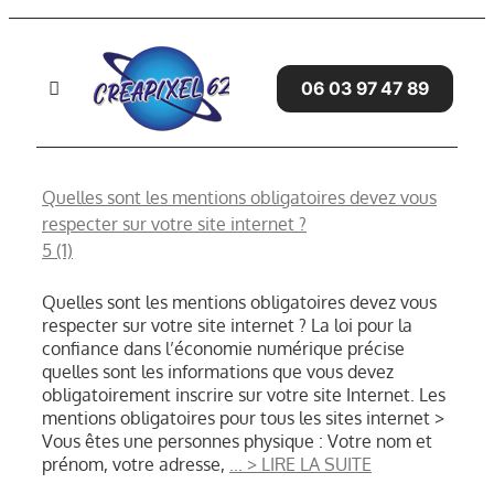
Passer
au
contenu
06 03 97 47 89
Toggle
Navigation
Accueil
Quelles sont les mentions obligatoires devez vous
respecter sur votre site internet ?
SITES WEB
5 (1)
SERVICES
Quelles sont les mentions obligatoires devez vous
respecter sur votre site internet ? La loi pour la
confiance dans l’économie numérique précise
GRAPHISME
quelles sont les informations que vous devez
obligatoirement inscrire sur votre site Internet. Les
AVIS CLIENTS
mentions obligatoires pour tous les sites internet >
Vous êtes une personnes physique : Votre nom et
prénom, votre adresse,
... > LIRE LA SUITE
BLOG