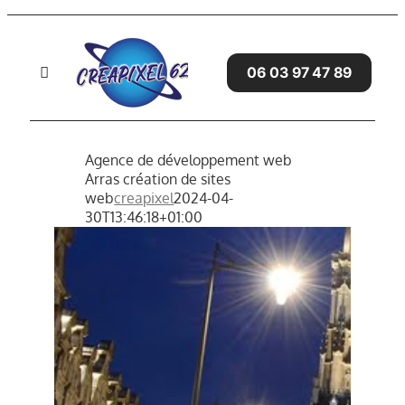
Passer
au
contenu
06 03 97 47 89
Toggle
Navigation
Accueil
Agence de développement web
Arras création de sites
SITES WEB
web
creapixel
2024-04-
30T13:46:18+01:00
SERVICES
GRAPHISME
AVIS CLIENTS
BLOG