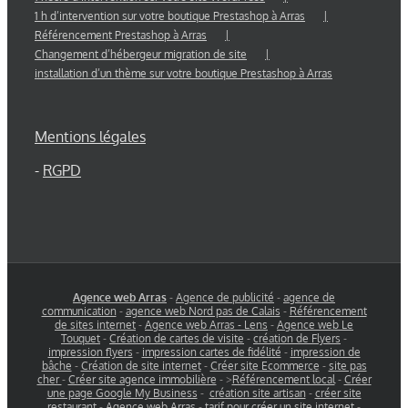
1 h d’intervention sur votre boutique Prestashop à Arras
Référencement Prestashop à Arras
Changement d’hébergeur migration de site
installation d’un thème sur votre boutique Prestashop à Arras
Mentions légales
-
RGPD
Agence web Arras
-
Agence de publicité
-
agence de
communication
-
agence web Nord pas de Calais
-
Référencement
de sites internet
-
Agence web Arras - Lens
-
Agence web Le
Touquet
-
Création de cartes de visite
-
création de Flyers
-
impression flyers
-
impression cartes de fidélité
-
impression de
bâche
-
Création de site internet
-
Créer site Ecommerce
-
site pas
cher
-
Créer site agence immobilière
- >
Référencement local
-
Créer
une page Google My Business
-
création site artisan
-
créer site
restaurant
-
Agence web Arras
-
tarif pour créer un site internet
-