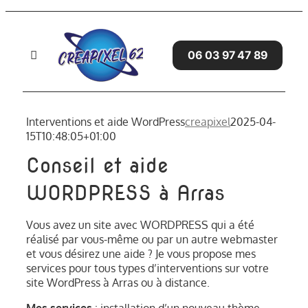
Passer
au
contenu
06 03 97 47 89
Toggle
Navigation
Accueil
Interventions et aide WordPress
creapixel
2025-04-
15T10:48:05+01:00
SITES WEB
Conseil et aide
SERVICES
WORDPRESS à Arras
GRAPHISME
Vous avez un site avec WORDPRESS qui a été
réalisé par vous-même ou par un autre webmaster
et vous désirez une aide ? Je vous propose mes
AVIS CLIENTS
services pour tous types d’interventions sur votre
site WordPress à Arras ou à distance.
BLOG
Mes services
: installation d’un nouveau thème,