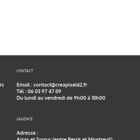
CONTACT
rs
Email :
contact@creapixel62.fr
Tél :
06 03 97 47 89
Du lundi au vendredi de 9h00 à 18h00
L’AGENCE
Adresse :
Arras et Sorrus (entre Berck et Montreuil)