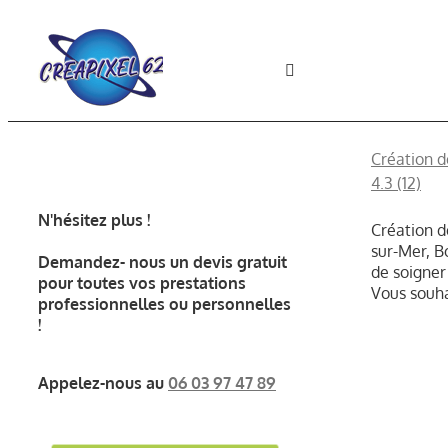
Passer
au
contenu
Toggle
Navigation
Accueil
Création d
4.3 (12)
SITES WEB
N'hésitez plus !
Création d
sur-Mer, B
SERVICES
Demandez- nous un devis gratuit
de soigner
pour toutes vos prestations
Vous souha
professionnelles ou personnelles
GRAPHISME
!
Appelez-nous au
06 03 97 47 89
AVIS CLIENTS