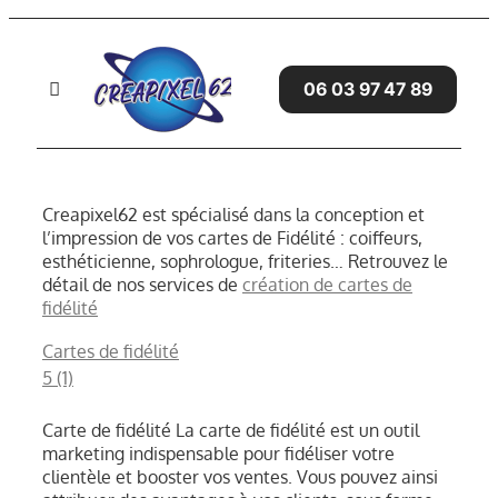
Passer
au
contenu
06 03 97 47 89
Toggle
Navigation
Accueil
Creapixel62 est spécialisé dans la conception et
SITES WEB
l’impression de vos cartes de Fidélité : coiffeurs,
esthéticienne, sophrologue, friteries… Retrouvez le
détail de nos services de
création de cartes de
SERVICES
fidélité
Cartes de fidélité
GRAPHISME
5 (1)
AVIS CLIENTS
Carte de fidélité La carte de fidélité est un outil
marketing indispensable pour fidéliser votre
BLOG
clientèle et booster vos ventes. Vous pouvez ainsi