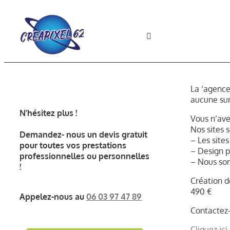
Passer
au
contenu
Toggle
Navigation
Accueil
La ‘agence
SITES WEB
aucune sur
N'hésitez plus !
Vous n’ave
Nos sites
SERVICES
Demandez- nous un devis gratuit
– Les site
pour toutes vos prestations
– Design p
professionnelles ou personnelles
– Nous so
GRAPHISME
!
Création d
490 €
Appelez-nous au
06 03 97 47 89
AVIS CLIENTS
Contactez-
Cliquez ici