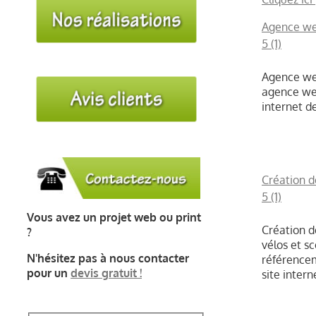
BLOG
Agence we
5 (1)
CONTACT
Agence web
agence web
internet d
Création d
5 (1)
Vous avez un projet web ou print
Création d
?
vélos et s
N'hésitez pas à nous contacter
référencem
pour un
devis gratuit !
site inter