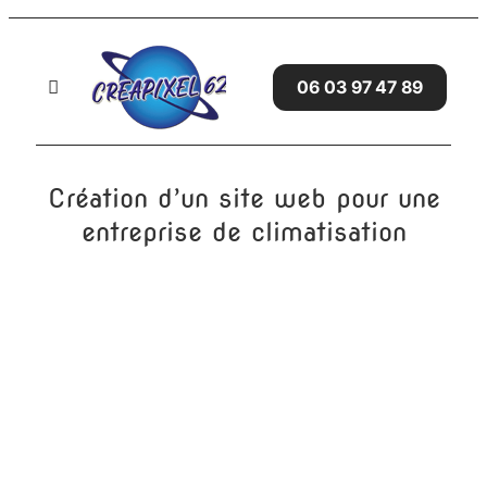
Passer
au
contenu
06 03 97 47 89
Toggle
Navigation
Accueil
Création d’un site web pour une
SITES WEB
entreprise de climatisation
SERVICES
GRAPHISME
AVIS CLIENTS
BLOG