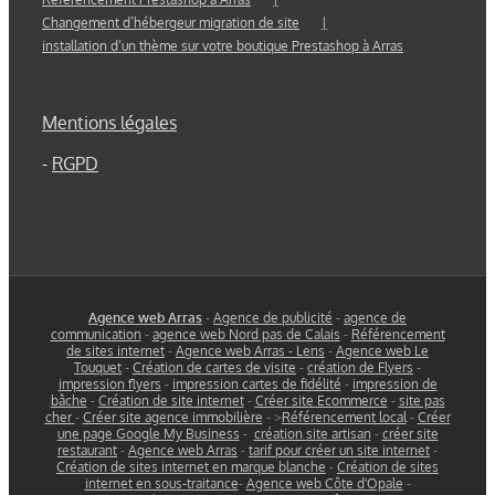
Changement d’hébergeur migration de site
installation d’un thème sur votre boutique Prestashop à Arras
Mentions légales
-
RGPD
Agence web Arras
-
Agence de publicité
-
agence de
communication
-
agence web Nord pas de Calais
-
Référencement
de sites internet
-
Agence web Arras - Lens
-
Agence web Le
Touquet
-
Création de cartes de visite
-
création de Flyers
-
impression flyers
-
impression cartes de fidélité
-
impression de
bâche
-
Création de site internet
-
Créer site Ecommerce
-
site pas
cher
-
Créer site agence immobilière
- >
Référencement local
-
Créer
une page Google My Business
-
création site artisan
-
créer site
restaurant
-
Agence web Arras
-
tarif pour créer un site internet
-
Création de sites internet en marque blanche
-
Création de sites
internet en sous-traitance
-
Agence web Côte d'Opale
-