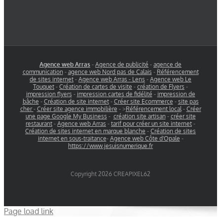
Agence web Arras
-
Agence de publicité
-
agence de
communication
-
agence web Nord pas de Calais
-
Référencement
de sites internet
-
Agence web Arras - Lens
-
Agence web Le
Touquet
-
Création de cartes de visite
-
création de Flyers
-
impression flyers
-
impression cartes de fidélité
-
impression de
bâche
-
Création de site internet
-
Créer site Ecommerce
-
site pas
cher
-
Créer site agence immobilière
- >
Référencement local
-
Créer
une page Google My Business
-
création site artisan
-
créer site
restaurant
-
Agence web Arras
-
tarif pour créer un site internet
-
Création de sites internet en marque blanche
-
Création de sites
internet en sous-traitance
-
Agence web Côte d'Opale
-
https://www.jesuisnumerique.fr
Copyright 2026 CREAPIXEL62
Page load link