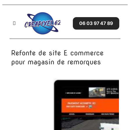
Passer
au
contenu
06 03 97 47 89
Toggle
Navigation
Accueil
Refonte de site E commerce
SITES WEB
pour magasin de remorques
SERVICES
GRAPHISME
AVIS CLIENTS
BLOG