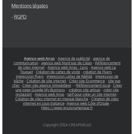
Mentions légales
-
RGPD
Agence web Arras
-
Agence de publicité
-
agence de
communication
-
agence web Nord pas de Calais
-
Référencement
de sites internet
-
Agence web Arras - Lens
-
Agence web Le
Touquet
-
Création de cartes de visite
-
création de Flyers
-
impression flyers
-
impression cartes de fidélité
-
impression de
bâche
-
Création de site internet
-
Créer site Ecommerce
-
site pas
cher
-
Créer site agence immobilière
- >
Référencement local
-
Créer
une page Google My Business
-
création site artisan
-
créer site
restaurant
-
Agence web Arras
-
tarif pour créer un site internet
-
Création de sites internet en marque blanche
-
Création de sites
internet en sous-traitance
-
Agence web Côte d'Opale
-
https://www.jesuisnumerique.fr
Copyright 2026 CREAPIXEL62