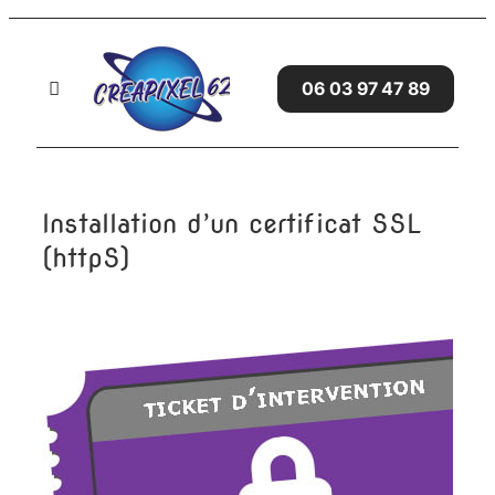
Passer
au
contenu
06 03 97 47 89
Toggle
Navigation
Accueil
Installation d’un certificat SSL
SITES WEB
(httpS)
SERVICES
GRAPHISME
AVIS CLIENTS
BLOG