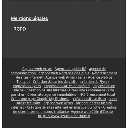
Mentions légales
-
RGPD
Agence web Arras
-
Agence de publicité
-
agence de
communication
-
agence web Nord pas de Calais
-
Référencement
de sites internet
-
Agence web Arras - Lens
-
Agence web Le
Touquet
-
Création de cartes de visite
-
création de Flyers
-
impression flyers
-
impression cartes de fidélité
-
impression de
bâche
-
Création de site internet
-
Créer site Ecommerce
-
site
pas cher
-
Créer site agence immobilière
- >
Référencement local
-
Créer une page Google My Business
-
création site artisan
-
créer
site restaurant
-
Agence web Arras
-
tarif pour créer un site
internet
-
Création de sites internet en marque blanche
-
Création
de sites internet en sous-traitance
-
Agence web Côte d'Opale
-
https://www.jesuisnumerique.fr