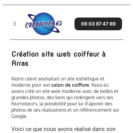
Passer
au
contenu
06 03 97 47 89
Toggle
Navigation
Accueil
Création site web coiffeur à
SITES WEB
Arras
SERVICES
Notre client souhaitait un site esthétique et
moderne pour son
salon de coiffure
. Nous lui
avons créé un site web moderne avec de belles et
GRAPHISME
grandes photos, des liens qui redirigent vers ses
fournisseurs, la possibilité pour lui d’ajouter des
photos de ses réalisations et un référencement sur
AVIS CLIENTS
Google.
BLOG
Voici ce que nous avons réalisé dans son