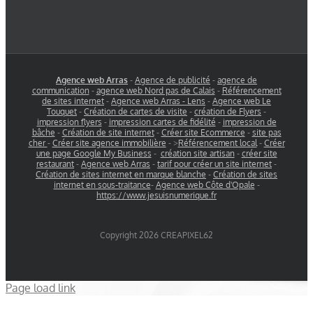
Agence web Arras
-
Agence de publicité
-
agence de
communication
-
agence web Nord pas de Calais
-
Référencement
de sites internet
-
Agence web Arras - Lens
-
Agence web Le
Touquet
-
Création de cartes de visite
-
création de Flyers
-
impression flyers
-
impression cartes de fidélité
-
impression de
bâche
-
Création de site internet
-
Créer site Ecommerce
-
site pas
cher
-
Créer site agence immobilière
- >
Référencement local
-
Créer
une page Google My Business
-
création site artisan
-
créer site
restaurant
-
Agence web Arras
-
tarif pour créer un site internet
-
Création de sites internet en marque blanche
-
Création de sites
internet en sous-traitance
-
Agence web Côte d'Opale
-
https://www.jesuisnumerique.fr
Copyright 2026 CREAPIXEL62
Page load link