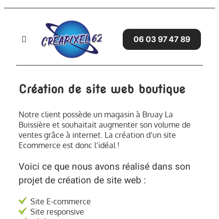
Passer
au
contenu
06 03 97 47 89
Toggle
Navigation
Accueil
Création de site web boutique
SITES WEB
Notre client possède un magasin à Bruay La
Buissière et souhaitait augmenter son volume de
SERVICES
ventes grâce à internet. La création d’un site
Ecommerce est donc l’idéal !
GRAPHISME
Voici ce que nous avons réalisé dans son
projet de création de site web :
AVIS CLIENTS
Site E-commerce
BLOG
Site responsive